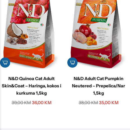
N&D Quinoa Cat Adult
N&D Adult Cat Pumpkin
Skin&Coat – Haringa, kokos i
Neutered – Prepelica/Nar
kurkuma 1,5kg
1,5kg
39,00
KM
36,00
KM
38,00
KM
35,00
KM