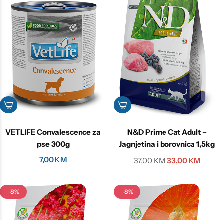
VETLIFE Convalescence za
N&D Prime Cat Adult –
pse 300g
Jagnjetina i borovnica 1,5kg
7,00
KM
37,00
KM
33,00
KM
-8%
-8%