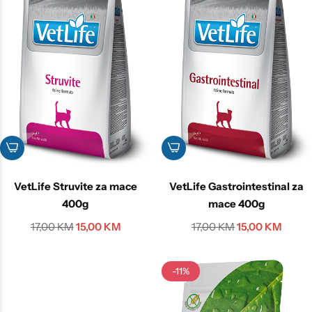
VetLife Struvite za mace
VetLife Gastrointestinal za
400g
mace 400g
17,00
KM
15,00
KM
17,00
KM
15,00
KM
-11%