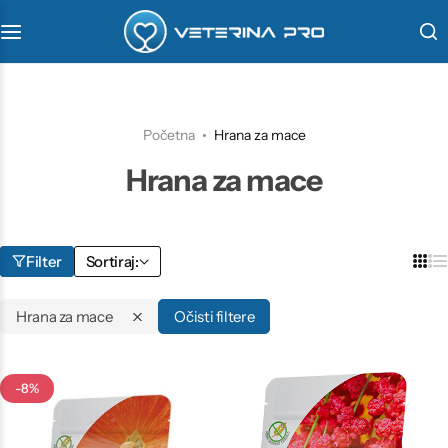
VetaPro
Virbac
Početna
Hrana za mace
Hrana za mace
Veterinarstvo
Farmina
Filter
Sortiraj:
Hrana za mace
Očisti filtere
-8%