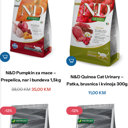
N&D Pumpkin za mace –
N&D Quinoa Cat Urinary –
Prepelica, nar i bundeva 1,5kg
Patka, brusnica i kvinoja 300g
38,00
KM
35,00
KM
11,00
KM
-12%
-12%