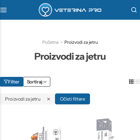
VetaPro
Virbac
Početna
Proizvodi za jetru
Proizvodi za jetru
Veterinarstvo
Farmina
Filter
Sortiraj:
Proizvodi za jetru
Očisti filtere