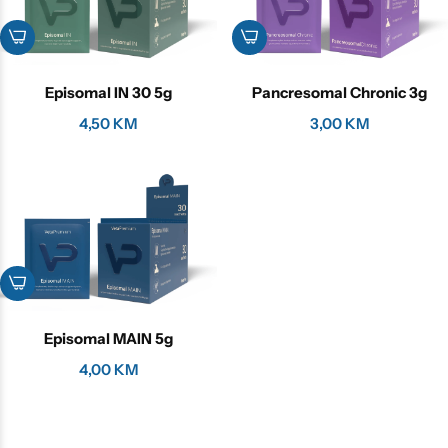
Episomal IN 30 5g
Pancresomal Chronic 3g
4,50
KM
3,00
KM
Episomal MAIN 5g
4,00
KM