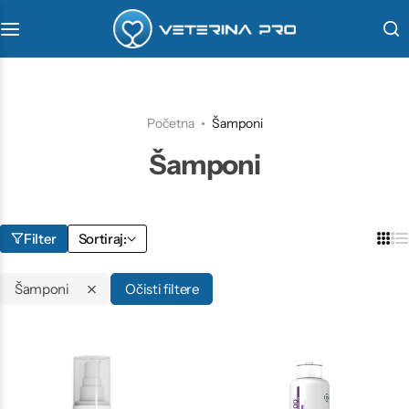
VetaPro
Virbac
Početna
Šamponi
Šamponi
Veterinarstvo
Farmina
Filter
Sortiraj:
Šamponi
Očisti filtere