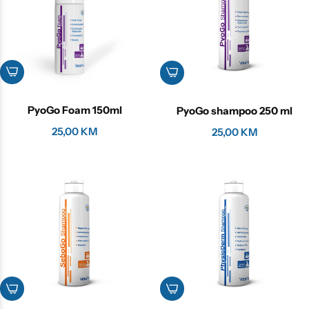
PyoGo Foam 150ml
PyoGo shampoo 250 ml
25,00
KM
25,00
KM