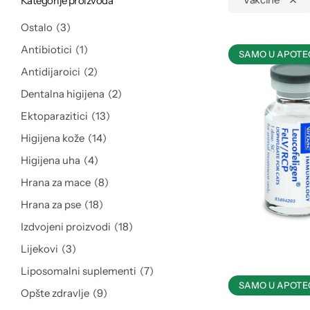
Kategorije proizvoda
Ostalo
3
Antibiotici
1
SAMO U APOTE
Antidijaroici
2
Dentalna higijena
2
Ektoparazitici
13
Higijena kože
14
Higijena uha
4
Hrana za mace
8
Hrana za pse
18
Izdvojeni proizvodi
18
Lijekovi
3
Liposomalni suplementi
7
SAMO U APOTE
Opšte zdravlje
9