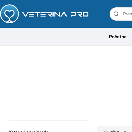
VetaPro
Početna
Virbac
Veterinarstvo
Farmina
Vakcine