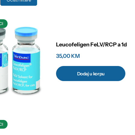
Proizvodi za urinarni sistem
Proizvodi za jetru
CI
Proizvodi za pankreas
Leucofeligen FeLV/RCP a 1d
Proizvodi za kožu i krzno
35,00
KM
Dentalna higijena
Dodaj u korpu
Higijena uha
Opšte zdravlje
Viaminsko mineralni dodaci za mačke
CI