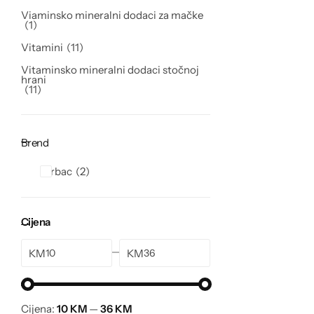
Viaminsko mineralni dodaci za mačke
1
Vitamini
11
Vitaminsko mineralni dodaci stočnoj
hrani
11
Brend
Virbac
2
Cijena
KM
KM
Cijena:
10 KM
—
36 KM