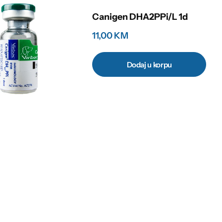
Canigen DHA2PPi/L 1d
11,00
KM
Dodaj u korpu