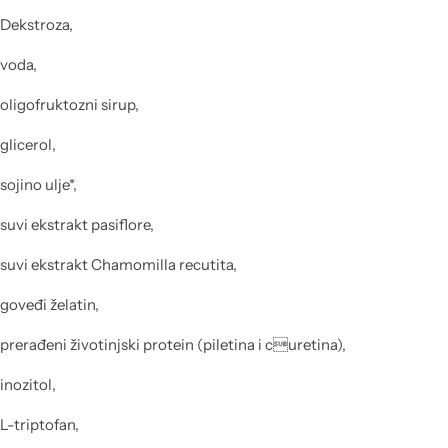
Dekstroza,
voda,
oligofruktozni sirup,
glicerol,
sojino ulje*,
suvi ekstrakt pasiflore,
suvi ekstrakt Chamomilla recutita,
goveđi želatin,
prerađeni životinjski protein (piletina i curetina),
inozitol,
L-triptofan,