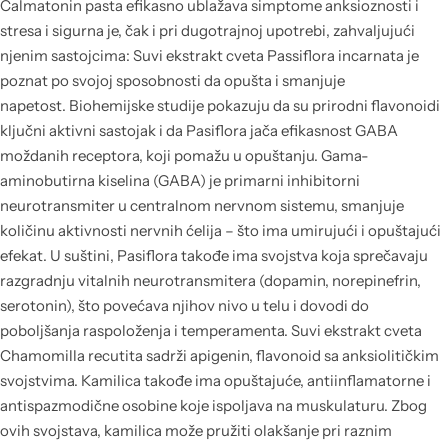
Calmatonin pasta efikasno ublažava simptome anksioznosti i
stresa i sigurna je, čak i pri dugotrajnoj upotrebi, zahvaljujući
njenim sastojcima: Suvi ekstrakt cveta Passiflora incarnata je
poznat po svojoj sposobnosti da opušta i smanjuje
napetost. Biohemijske studije pokazuju da su prirodni flavonoidi
ključni aktivni sastojak i da Pasiflora jača efikasnost GABA
moždanih receptora, koji pomažu u opuštanju. Gama-
aminobutirna kiselina (GABA) je primarni inhibitorni
neurotransmiter u centralnom nervnom sistemu, smanjuje
količinu aktivnosti nervnih ćelija – što ima umirujući i opuštajući
efekat. U suštini, Pasiflora takođe ima svojstva koja sprečavaju
razgradnju vitalnih neurotransmitera (dopamin, norepinefrin,
serotonin), što povećava njihov nivo u telu i dovodi do
poboljšanja raspoloženja i temperamenta. Suvi ekstrakt cveta
Chamomilla recutita sadrži apigenin, flavonoid sa anksiolitičkim
svojstvima. Kamilica takođe ima opuštajuće, antiinflamatorne i
antispazmodične osobine koje ispoljava na muskulaturu. Zbog
ovih svojstava, kamilica može pružiti olakšanje pri raznim