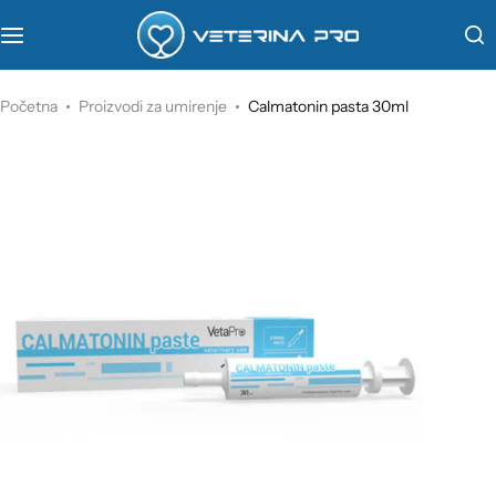
VetaPro
Početna
Proizvodi za umirenje
Calmatonin pasta 30ml
Virbac
Veterinarstvo
Farmina