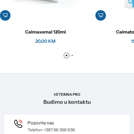
Calmasomal 120ml
Calmato
20,00
KM
1
VETERINA PRO
Budimo u kontaktu
Pozovite nas
Telefon: +387 66 366 936