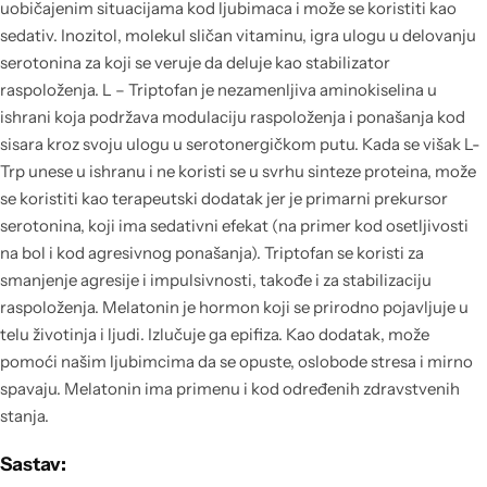
uobičajenim situacijama kod ljubimaca i može se koristiti kao
sedativ. Inozitol, molekul sličan vitaminu, igra ulogu u delovanju
serotonina za koji se veruje da deluje kao stabilizator
raspoloženja. L – Triptofan je nezamenljiva aminokiselina u
ishrani koja podržava modulaciju raspoloženja i ponašanja kod
sisara kroz svoju ulogu u serotonergičkom putu. Kada se višak L-
Trp unese u ishranu i ne koristi se u svrhu sinteze proteina, može
se koristiti kao terapeutski dodatak jer je primarni prekursor
serotonina, koji ima sedativni efekat (na primer kod osetljivosti
na bol i kod agresivnog ponašanja). Triptofan se koristi za
smanjenje agresije i impulsivnosti, takođe i za stabilizaciju
raspoloženja. Melatonin je hormon koji se prirodno pojavljuje u
telu životinja i ljudi. Izlučuje ga epifiza. Kao dodatak, može
pomoći našim ljubimcima da se opuste, oslobode stresa i mirno
spavaju. Melatonin ima primenu i kod određenih zdravstvenih
stanja.
Sastav: