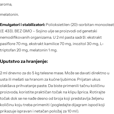
aroma,
melatonin.
Emulgatori i stabilizatori:
Polioksietilen (20)-sorbitan monooleat
(E 433). BEZ GMO – Sojino ulje se proizvodi od genetski
nemodifikovanih organizama. U 2 ml pasta sadrži: ekstrakt
pasiflore 70 mg, ekstrakt kamilice 70 mg, inozitol 30 mg, L-
triptofan 20 mg, melatonin 1 mg.
Uputstvo za hranjenje:
2 ml dnevno za do 5 kg telesne mase. Može se davati direktno u
usta ili mešati sa hranom za kućne ljubimce. Prijatan ukus
olakšava prihvatanje paste. Da biste primenili tačnu količinu
proizvoda, koristite praktičan točak na klipu šprica. Rotirajte
točak dok se ne nađe desno od broja koji predstavlja željenu
količinu koju treba primeniti (pogledajte dijagram ispod koji
prikazuje ispravan i netačan položaj za 10 ml).