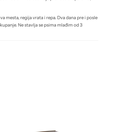
a mesta, regija vrata i repa. Dva dana pre i posle
 kupanje. Ne stavlja se psima mlađim od 3