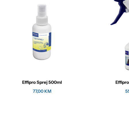
Effipro Sprej 500ml
Effipr
77,00
KM
5