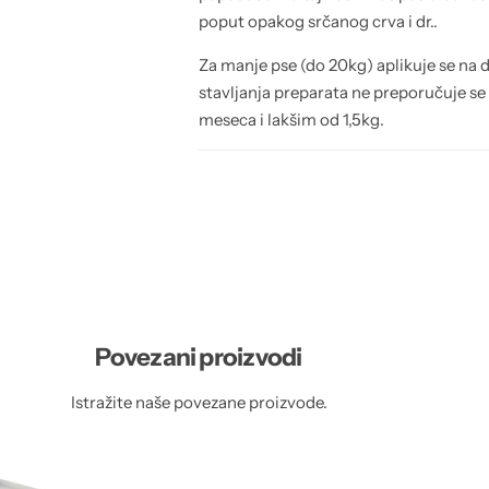
poput opakog srčanog crva i dr..
Za manje pse (do 20kg) aplikuje se na dv
stavljanja preparata ne preporučuje se
meseca i lakšim od 1,5kg.
Povezani proizvodi
Istražite naše povezane proizvode.