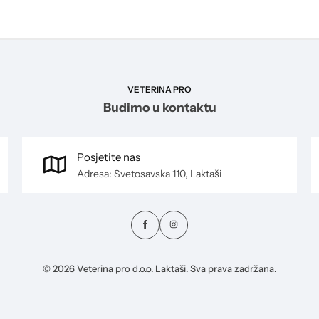
VETERINA PRO
Budimo u kontaktu
Posjetite nas
Adresa: Svetosavska 110, Laktaši
© 2026 Veterina pro d.o.o. Laktaši. Sva prava zadržana.