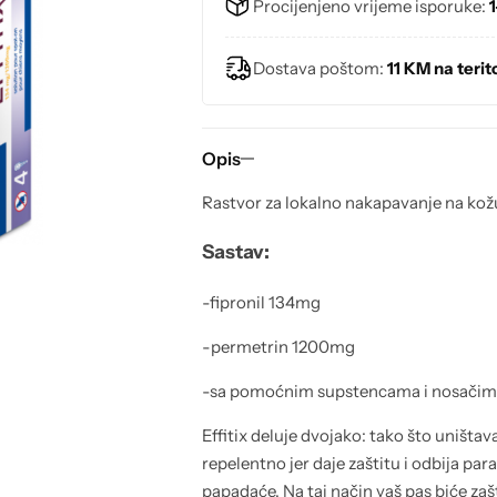
Procijenjeno vrijeme isporuke:
1
Proizvodi za urinarni sistem
Dostava poštom:
11 KM na terito
Proizvodi za jetru
Proizvodi za pankreas
Opis
Proizvodi za kožu i krzno
Rastvor za lokalno nakapavanje na kož
Sastav:
Dentalna higijena
-fipronil 134mg
Higijena uha
-permetrin 1200mg
Opšte zdravlje
-sa pomoćnim supstencama i nosači
Effitix deluje dvojako: tako što uništava
Viaminsko mineralni dodaci za mačke
repelentno jer daje zaštitu i odbija par
papadaće. Na taj način vaš pas biće zašt