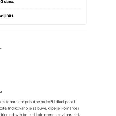
-3 dana.
riji BiH.
u.
ma
 ektoparazite prisutne na koži i dlaci pasa i
azite. Indikovano je za buve, krpelje, komarce i
ićen od svih bolesti koje prenose ovi paraziti,