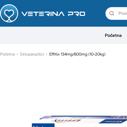
VetaPro
Početna
Virbac
Veterinarstvo
Početna
Ektoparazitici
Effitix 134mg/600mg (10-20kg)
Farmina