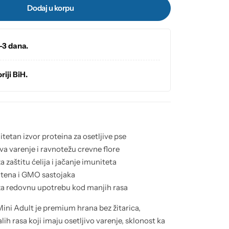
Dodaj u korpu
-3 dana.
riji BiH.
itetan izvor proteina za osetljive pse
 varenje i ravnotežu crevne flore
zaštitu ćelija i jačanje imuniteta
lutena i GMO sastojaka
 za redovnu upotrebu kod manjih rasa
ini Adult je premium hrana bez žitarica,
h rasa koji imaju osetljivo varenje, sklonost ka