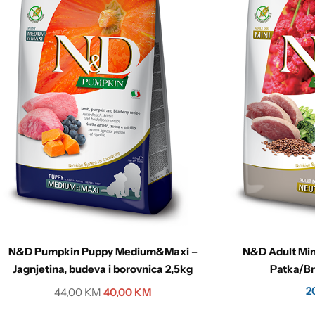
N&D Pumpkin Puppy Medium&Maxi –
N&D Adult Min
Jagnjetina, budeva i borovnica 2,5kg
Patka/B
2
44,00
KM
40,00
KM