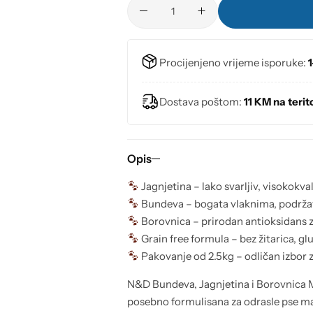
Proizvodi za urinarni sistem
Proizvodi za jetru
Procijenjeno vrijeme isporuke:
1
Proizvodi za pankreas
Dostava poštom:
11 KM na terito
Proizvodi za kožu i krzno
Opis
Dentalna higijena
Jagnjetina – lako svarljiv, visokokval
Higijena uha
Bundeva – bogata vlaknima, podržava
Borovnica – prirodan antioksidans za 
Grain free formula – bez žitarica, g
Opšte zdravlje
Pakovanje od 2.5kg – odličan izbor
Viaminsko mineralni dodaci za mačke
N&D Bundeva, Jagnjetina i Borovnica M
posebno formulisana za odrasle pse mali