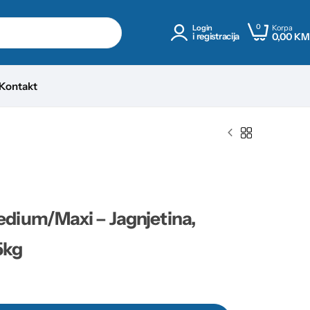
0
Korpa
Login
0,00
KM
i registracija
Kontakt
dium/Maxi – Jagnjetina,
5kg