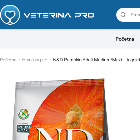
VetaPro
Početna
Virbac
Veterinarstvo
Početna
Hrana za pse
N&D Pumpkin Adult Medium/Maxi – Jagnjetin
Farmina