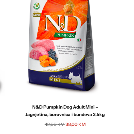
N&D Pumpkin Dog Adult Mini –
N&D 
Jagnjetina, borovnica i bundeva 2,5kg
Skin&
42,00
KM
38,00
KM