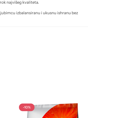
rok najvišeg kvaliteta.
jubimcu izbalansiranu i ukusnu ishranu bez
-10%
-10%