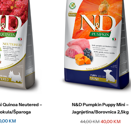
i Quinoa Neutered –
N&D Pumpkin Puppy Mini –
rokula/Šparoga
Jagnjetina/Borovnica 2,5kg
0,00
KM
44,00
KM
40,00
KM