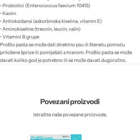
• Probiotici (Enterococcus faecium 10415)
• Kaolin
• Antioksidansi (askorbinska kiselina, vitamin E)
• Aminokiseline (treonin, leucin, valin)
• Vitamini B grupe
ProBio pasta se može dati direktno psu ili štenetu pomoću
priložene šprice ili pomiješati s hranom. ProBio pasta se može
davati koliko god je potrebno ili se može davati dugoročno.
Povezani proizvodi
Istražite naše povezane proizvode.