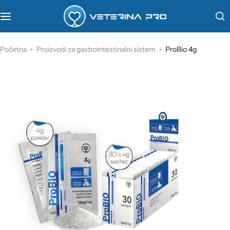
VetaPro
Početna
Proizvodi za gastrointestinalni sistem
ProBio 4g
Virbac
Veterinarstvo
Farmina