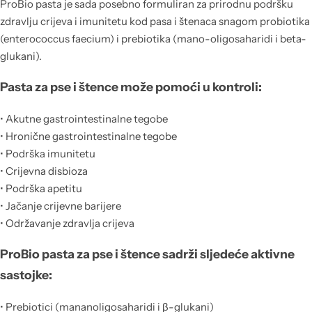
ProBio pasta je sada posebno formuliran za prirodnu podršku
zdravlju crijeva i imunitetu kod pasa i štenaca snagom probiotika
(enterococcus faecium) i prebiotika (mano-oligosaharidi i beta-
glukani).
Pasta za pse i štence može pomoći u kontroli:
• Akutne gastrointestinalne tegobe
• Hronične gastrointestinalne tegobe
• Podrška imunitetu
• Crijevna disbioza
• Podrška apetitu
• Jačanje crijevne barijere
• Održavanje zdravlja crijeva
ProBio pasta za pse i štence sadrži sljedeće aktivne
sastojke:
• Prebiotici (mananoligosaharidi i β-glukani)