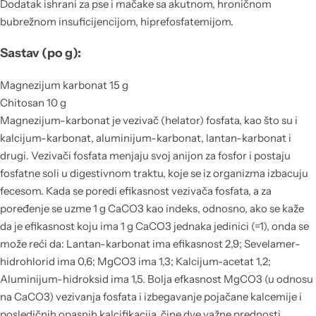
Dodatak ishrani za pse i mačake sa akutnom, hroničnom
bubrežnom insuficijencijom, hiprefosfatemijom.
Sastav (po g):
Magnezijum karbonat 15 g
Chitosan 10 g
Magnezijum-karbonat je vezivač (helator) fosfata, kao što su i
kalcijum-karbonat, aluminijum-karbonat, lantan-karbonat i
drugi. Vezivači fosfata menjaju svoj anijon za fosfor i postaju
fosfatne soli u digestivnom traktu, koje se iz organizma izbacuju
fecesom. Kada se poredi efikasnost vezivača fosfata, a za
poređenje se uzme 1 g CaCO3 kao indeks, odnosno, ako se kaže
da je efikasnost koju ima 1 g CaCO3 jednaka jedinici (=1), onda se
može reći da: Lantan-karbonat ima efikasnost 2,9; Sevelamer-
hidrohlorid ima 0,6; MgCO3 ima 1,3; Kalcijum-acetat 1,2;
Aluminijum-hidroksid ima 1,5. Bolja efkasnost MgCO3 (u odnosu
na CaCO3) vezivanja fosfata i izbegavanje pojačane kalcemije i
posledičnih opasnih kalcifikacija, čine dve važne prednosti