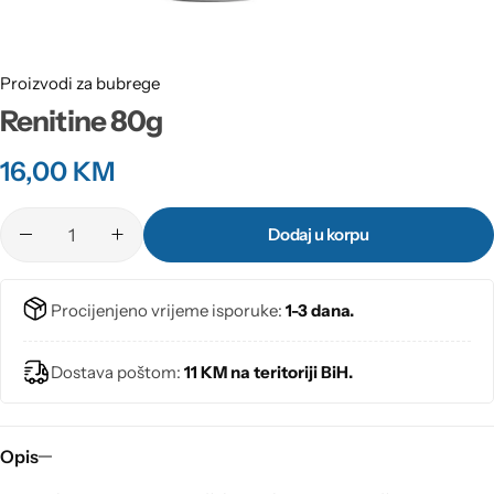
Proizvodi za bubrege
Renitine 80g
16,00
KM
Dodaj u korpu
Procijenjeno vrijeme isporuke:
1-3 dana.
Dostava poštom:
11 KM na teritoriji BiH.
Opis