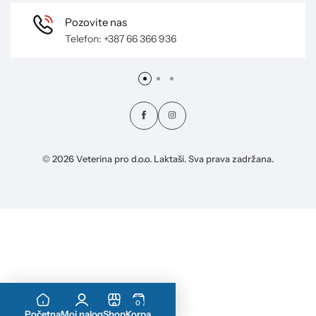
Pozovite nas
Telefon: +387 66 366 936
© 2026 Veterina pro d.o.o. Laktaši. Sva prava zadržana.
0
Dodaj u korpu
Početna
Moj nalog
Shop
Korpa