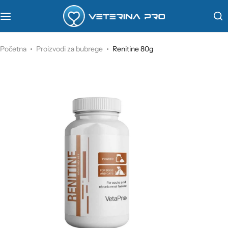
VetaPro
Početna
Proizvodi za bubrege
Renitine 80g
Virbac
Veterinarstvo
Farmina