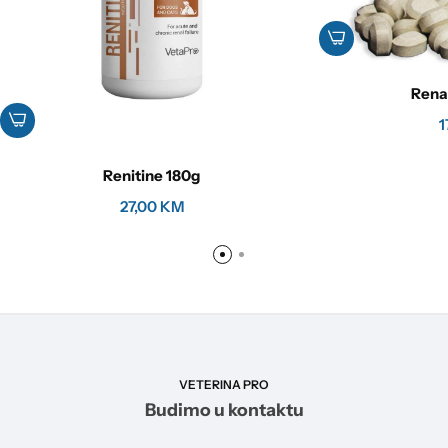
Rena
1
Renitine 180g
27,00
KM
VETERINA PRO
Budimo u kontaktu