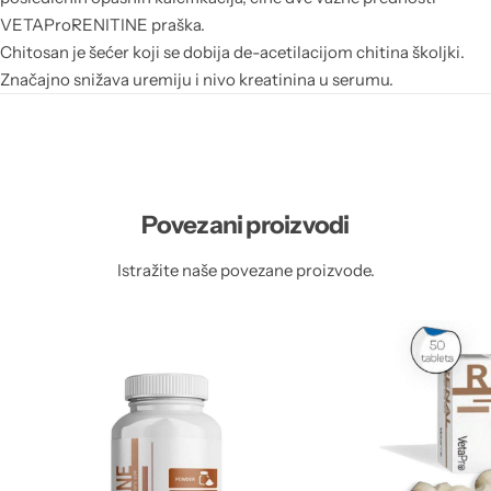
VETAProRENITINE praška.
Chitosan je šećer koji se dobija de-acetilacijom chitina školjki.
Značajno snižava uremiju i nivo kreatinina u serumu.
Povezani proizvodi
Istražite naše povezane proizvode.