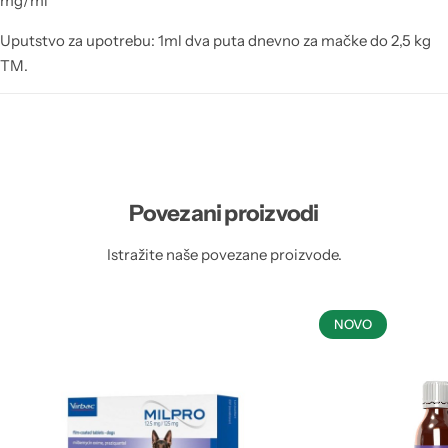
mg/ml
Uputstvo za upotrebu: 1ml dva puta dnevno za mačke do 2,5 kg
TM.
Povezani proizvodi
Istražite naše povezane proizvode.
NOVO