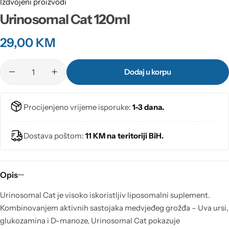
Izdvojeni proizvodi
Urinosomal Cat 120ml
29,00
KM
Dodaj u korpu
Procijenjeno vrijeme isporuke:
1-3 dana.
Dostava poštom:
11 KM na teritoriji BiH.
Opis
Urinosomal Cat je visoko iskoristljiv liposomalni suplement.
Kombinovanjem aktivnih sastojaka medvjeđeg grožđa – Uva ursi,
glukozamina i D-manoze, Urinosomal Cat pokazuje