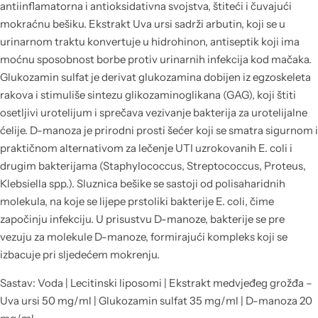
antiinflamatorna i antioksidativna svojstva, štiteći i čuvajući
mokraćnu bešiku. Ekstrakt Uva ursi sadrži arbutin, koji se u
urinarnom traktu konvertuje u hidrohinon, antiseptik koji ima
moćnu sposobnost borbe protiv urinarnih infekcija kod mačaka.
Glukozamin sulfat je derivat glukozamina dobijen iz egzoskeleta
rakova i stimuliše sintezu glikozaminoglikana (GAG), koji štiti
osetljivi urotelijum i sprečava vezivanje bakterija za urotelijalne
ćelije. D-manoza je prirodni prosti šećer koji se smatra sigurnom i
praktičnom alternativom za lečenje UTI uzrokovanih E. coli i
drugim bakterijama (Staphylococcus, Streptococcus, Proteus,
Klebsiella spp.). Sluznica bešike se sastoji od polisaharidnih
molekula, na koje se lijepe prstoliki bakterije E. coli, čime
započinju infekciju. U prisustvu D-manoze, bakterije se pre
vezuju za molekule D-manoze, formirajući kompleks koji se
izbacuje pri sljedećem mokrenju.
Sastav: Voda | Lecitinski liposomi | Ekstrakt medvjeđeg grožđa –
Uva ursi 50 mg/ml | Glukozamin sulfat 35 mg/ml | D-manoza 20