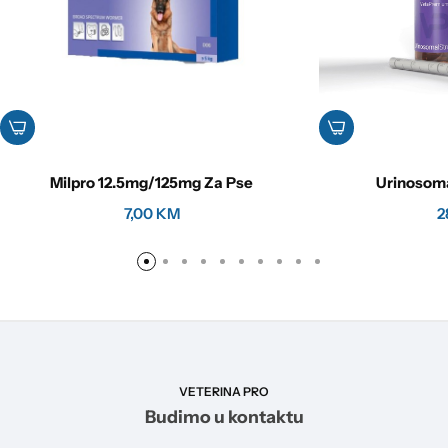
Milpro 12.5mg/125mg Za Pse
Urinosoma
7,00
KM
2
VETERINA PRO
Budimo u kontaktu