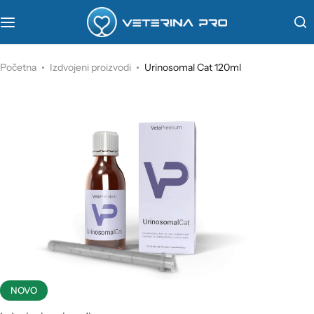
VetaPro
Početna
Izdvojeni proizvodi
Urinosomal Cat 120ml
Virbac
Veterinarstvo
Farmina
NOVO