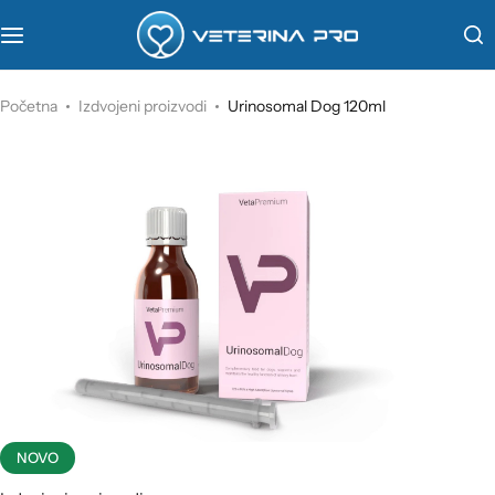
VetaPro
Početna
Izdvojeni proizvodi
Urinosomal Dog 120ml
Virbac
Veterinarstvo
Farmina
NOVO