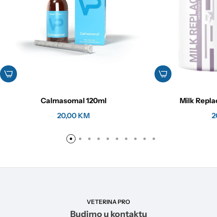
Calmasomal 120ml
Milk Repla
20,00
KM
2
VETERINA PRO
Budimo u kontaktu