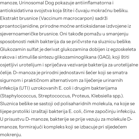
manoze, Urinosomal Dog pokazuje antiinflamatorna i
antioksidativna svojstva koja štite i čuvaju mokraćnu bešiku.
Ekstrakt brusnice (Vaccinum macrocarpon) sadrži
proantocijanidine, prirodne moćne antioksidanse izdvojene iz
sjevernoameričke brusnice. Oni takođe pomažu u smanjenju
sposobnosti nekih bakterija da se pričvrste na sluznicu bešike.
Glukozamin sulfat je derivat glukozamina dobijen iz egzoskeleta
rakova i stimuliše sintezu glikozaminoglikana (GAG), koji štiti
osjetljivi urotelijum i spriječava vezivanje bakterija za urotelijalne
ćelije. D-manoza je prirodni jednostavni šećer koji se smatra
sigurnom i praktičnom alternativom za liječenje urinarnih
infekcija (UTI) uzrokovanih E. coli i drugim bakterijama
(Staphylococcus, Streptococcus, Proteus, Klebsiella spp.).
Sluznica bešike se sastoji od polisaharidnih molekula, na koje se
lijepe prstoliki izraštaji bakterija E. coli, čime započinju infekciju.
U prisustvu D-manoze, bakterije se prije vezuju za molekule D-
manoze, formirajući kompleks koji se izbacuje pri sljedećem
mokrenju.