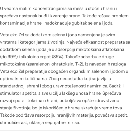
U veoma malim koncentracijama se meša u stočnu hranu i
sprečava nastanak buđi i kvarenje hrane. Takođe rešava problem
kontaminacije hrane i nadoknađuje gubitak selena i joda.
Veta eko Zel sa dodatkom selena i joda namenjena je svim
vrstama i kategorijama životinja. Najveća efikasnost preparata sa
dodatkom selena i joda je u adsorpciji mikotoksina aflatoksina
(do 99%) i alkaloida ergot (85%). Takođe adsorbuje druge
mikotoksine (zearalenon, ohratoksin, T-2). Iz navedenih razloga
Veta eco Zel preparat je obogaćen organskim selenom i jodom u
optimalnim količinama. Zbog nedostatka koji se javlja u
standardnoj ishrani i zbog uravnoteženosti namirnica. Sadrži i
stimulator apetita, a sve u cilju lakšeg unosa hrane. Sprečava
razvoj spora i toksina u hrani, poboljšava opšte zdravstveno
stanje životinje, bolje iskorišćenje hrane, skraćuje vreme tova.
Takođe podržava resorpciju hranljivih materija, povećava apetit,
stimuliše rast, uklanja neprijatne mirise.