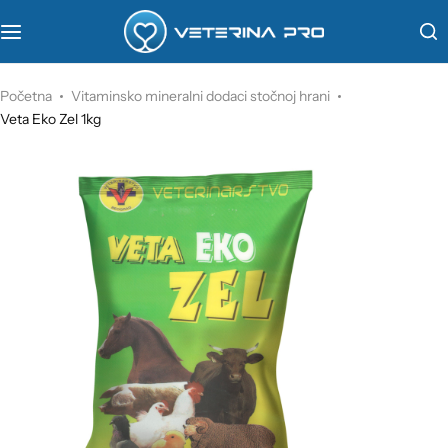
VetaPro
Početna
Vitaminsko mineralni dodaci stočnoj hrani
Veta Eko Zel 1kg
Virbac
Veterinarstvo
Farmina