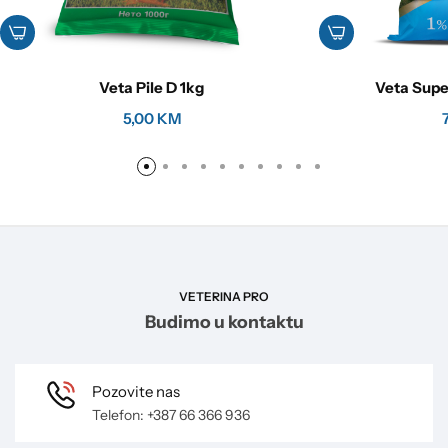
Veta Pile D 1kg
Veta Supe
5,00
KM
VETERINA PRO
Budimo u kontaktu
Pozovite nas
Telefon: +387 66 366 936