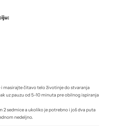
iju:
 masirajte čitavo telo životinje do stvaranja
ak uz pauzu od 5-10 minuta pre obilnog ispiranja
 2 sedmice a ukoliko je potrebno i još dva puta
jednom nedeljno.