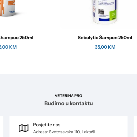
Shampoo 250ml
Sebolytic Šampon 250ml
5,00
KM
35,00
KM
VETERINA PRO
Budimo u kontaktu
Posjetite nas
Adresa: Svetosavska 110, Laktaši