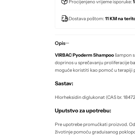
Procijenjeno vrijeme isporuke:
1
Proizvodi za urinarni sistem
Dostava poštom:
11 KM na terito
Proizvodi za jetru
Proizvodi za pankreas
Opis
Proizvodi za kožu i krzno
VIRBAC
Pyoderm Shampoo
šampon sad
doprinos u sprečavanju proliferacije ba
moguće koristiti kao pomoć u terapiji 
Dentalna higijena
Sastav:
Higijena uha
Hlorheksidin diglukonat (CAS br. 184
Opšte zdravlje
Uputstvo za upotrebu:
Viaminsko mineralni dodaci za mačke
Pre upotrebe promućkati proizvod. Odm
životinje pomoću graduisanog poklopca