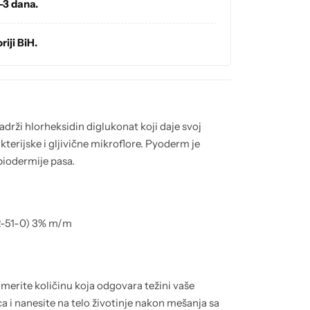
-3 dana.
riji BiH.
rži hlorheksidin diglukonat koji daje svoj
kterijske i gljivične mikroflore. Pyoderm je
piodermije pasa.
72-51-0) 3% m/m
erite količinu koja odgovara težini vaše
 i nanesite na telo životinje nakon mešanja sa