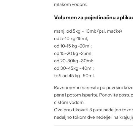
mlakom vodom.
Volumen za pojedinačnu aplikac
manji od 5kg – 10ml; (psi, mačke)
od 5-10 kg-15ml;
od 10-15 kg -20ml;
od 15-20 kg -25ml;
od 20-30kg -30ml;
od 30-45kg -40ml;
teži od 45 kg -50ml.
Ravnomerno nanesite po površini kože i
pene i potom isperite. Ponovite postup
čistom vodom.
Ovo praktikovati 3 puta nedeljno tokom
nedeljno tokom dve nedelje i na kraju 